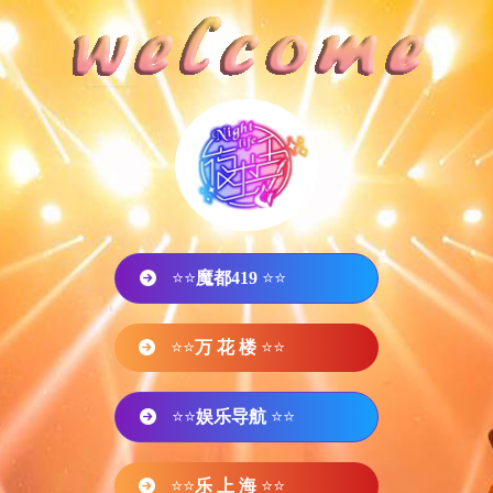
⭐⭐
魔都419
⭐⭐
⭐⭐
万 花 楼
⭐⭐
⭐⭐
娱乐导航
⭐⭐
⭐⭐
乐 上 海
⭐⭐