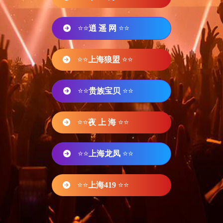
⭐⭐
逍 遥 网
⭐⭐
⭐⭐
上海狼盟
⭐⭐
⭐⭐
贵族宝贝
⭐⭐
⭐⭐
夜 上 海
⭐⭐
⭐⭐
上海龙凤
⭐⭐
⭐⭐
上海419
⭐⭐