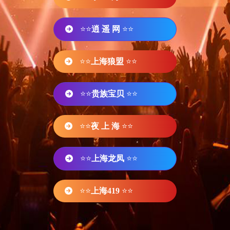
⭐⭐
逍 遥 网
⭐⭐
⭐⭐
上海狼盟
⭐⭐
⭐⭐
贵族宝贝
⭐⭐
⭐⭐
夜 上 海
⭐⭐
⭐⭐
上海龙凤
⭐⭐
⭐⭐
上海419
⭐⭐