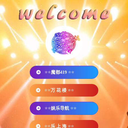
⭐⭐
魔都419
⭐⭐
⭐⭐
万 花 楼
⭐⭐
⭐⭐
娱乐导航
⭐⭐
⭐⭐
乐 上 海
⭐⭐