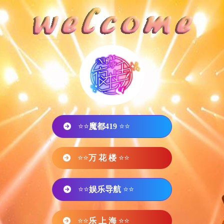
⭐⭐
魔都419
⭐⭐
⭐⭐
万 花 楼
⭐⭐
⭐⭐
娱乐导航
⭐⭐
⭐⭐
乐 上 海
⭐⭐