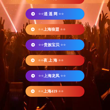
⭐⭐
逍 遥 网
⭐⭐
⭐⭐
上海狼盟
⭐⭐
⭐⭐
贵族宝贝
⭐⭐
⭐⭐
夜 上 海
⭐⭐
⭐⭐
上海龙凤
⭐⭐
⭐⭐
上海419
⭐⭐