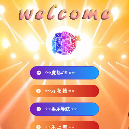
⭐⭐
魔都419
⭐⭐
⭐⭐
万 花 楼
⭐⭐
⭐⭐
娱乐导航
⭐⭐
⭐⭐
乐 上 海
⭐⭐