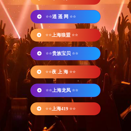
⭐⭐
逍 遥 网
⭐⭐
⭐⭐
上海狼盟
⭐⭐
⭐⭐
贵族宝贝
⭐⭐
⭐⭐
夜 上 海
⭐⭐
⭐⭐
上海龙凤
⭐⭐
⭐⭐
上海419
⭐⭐