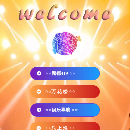
⭐⭐
魔都419
⭐⭐
⭐⭐
万 花 楼
⭐⭐
⭐⭐
娱乐导航
⭐⭐
⭐⭐
乐 上 海
⭐⭐