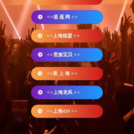
⭐⭐
逍 遥 网
⭐⭐
⭐⭐
上海狼盟
⭐⭐
⭐⭐
贵族宝贝
⭐⭐
⭐⭐
夜 上 海
⭐⭐
⭐⭐
上海龙凤
⭐⭐
⭐⭐
上海419
⭐⭐