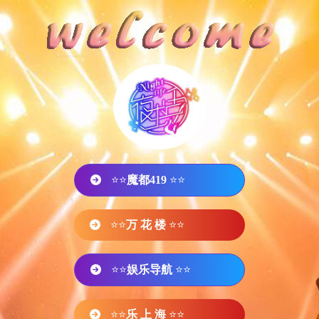
⭐⭐
魔都419
⭐⭐
⭐⭐
万 花 楼
⭐⭐
⭐⭐
娱乐导航
⭐⭐
⭐⭐
乐 上 海
⭐⭐