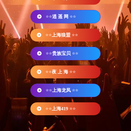
⭐⭐
逍 遥 网
⭐⭐
⭐⭐
上海狼盟
⭐⭐
⭐⭐
贵族宝贝
⭐⭐
⭐⭐
夜 上 海
⭐⭐
⭐⭐
上海龙凤
⭐⭐
⭐⭐
上海419
⭐⭐