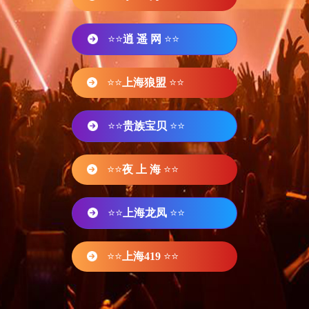
⭐⭐
逍 遥 网
⭐⭐
⭐⭐
上海狼盟
⭐⭐
⭐⭐
贵族宝贝
⭐⭐
⭐⭐
夜 上 海
⭐⭐
⭐⭐
上海龙凤
⭐⭐
⭐⭐
上海419
⭐⭐