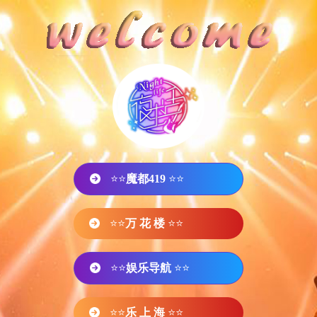
⭐⭐
魔都419
⭐⭐
⭐⭐
万 花 楼
⭐⭐
⭐⭐
娱乐导航
⭐⭐
⭐⭐
乐 上 海
⭐⭐