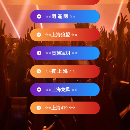
⭐⭐
逍 遥 网
⭐⭐
⭐⭐
上海狼盟
⭐⭐
⭐⭐
贵族宝贝
⭐⭐
⭐⭐
夜 上 海
⭐⭐
⭐⭐
上海龙凤
⭐⭐
⭐⭐
上海419
⭐⭐