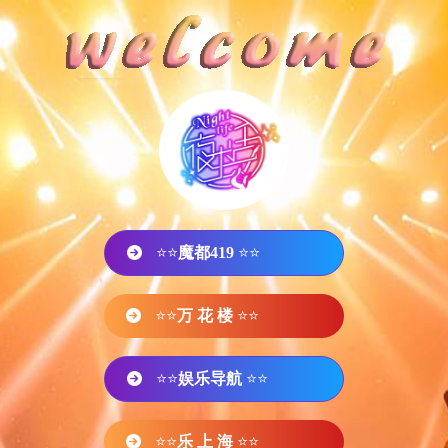
⭐⭐
魔都419
⭐⭐
⭐⭐
万 花 楼
⭐⭐
⭐⭐
娱乐导航
⭐⭐
⭐⭐
乐 上 海
⭐⭐