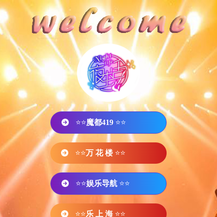
⭐⭐
魔都419
⭐⭐
⭐⭐
万 花 楼
⭐⭐
⭐⭐
娱乐导航
⭐⭐
⭐⭐
乐 上 海
⭐⭐