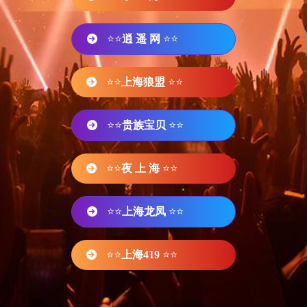
⭐⭐
逍 遥 网
⭐⭐
⭐⭐
上海狼盟
⭐⭐
⭐⭐
贵族宝贝
⭐⭐
⭐⭐
夜 上 海
⭐⭐
⭐⭐
上海龙凤
⭐⭐
⭐⭐
上海419
⭐⭐