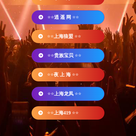
⭐⭐
逍 遥 网
⭐⭐
⭐⭐
上海狼盟
⭐⭐
⭐⭐
贵族宝贝
⭐⭐
⭐⭐
夜 上 海
⭐⭐
⭐⭐
上海龙凤
⭐⭐
⭐⭐
上海419
⭐⭐