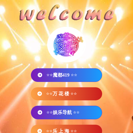
⭐⭐
魔都419
⭐⭐
⭐⭐
万 花 楼
⭐⭐
⭐⭐
娱乐导航
⭐⭐
⭐⭐
乐 上 海
⭐⭐