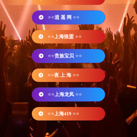
⭐⭐
逍 遥 网
⭐⭐
⭐⭐
上海狼盟
⭐⭐
⭐⭐
贵族宝贝
⭐⭐
⭐⭐
夜 上 海
⭐⭐
⭐⭐
上海龙凤
⭐⭐
⭐⭐
上海419
⭐⭐