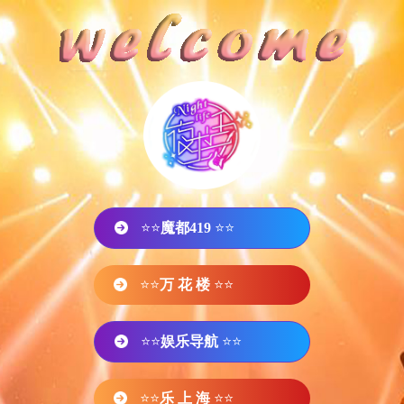
⭐⭐
魔都419
⭐⭐
⭐⭐
万 花 楼
⭐⭐
⭐⭐
娱乐导航
⭐⭐
⭐⭐
乐 上 海
⭐⭐