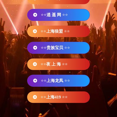
⭐⭐
逍 遥 网
⭐⭐
⭐⭐
上海狼盟
⭐⭐
⭐⭐
贵族宝贝
⭐⭐
⭐⭐
夜 上 海
⭐⭐
⭐⭐
上海龙凤
⭐⭐
⭐⭐
上海419
⭐⭐