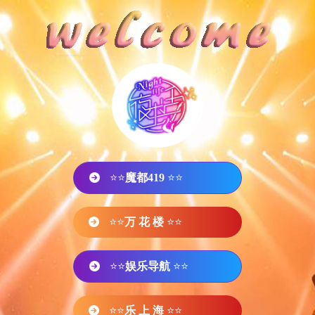
⭐⭐
魔都419
⭐⭐
⭐⭐
万 花 楼
⭐⭐
⭐⭐
娱乐导航
⭐⭐
⭐⭐
乐 上 海
⭐⭐