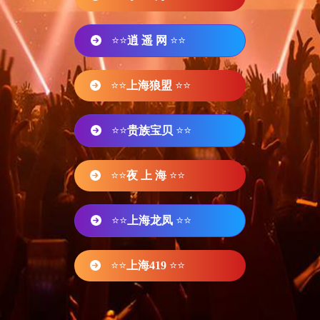
⭐⭐
逍 遥 网
⭐⭐
⭐⭐
上海狼盟
⭐⭐
⭐⭐
贵族宝贝
⭐⭐
⭐⭐
夜 上 海
⭐⭐
⭐⭐
上海龙凤
⭐⭐
⭐⭐
上海419
⭐⭐