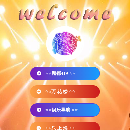
⭐⭐
魔都419
⭐⭐
⭐⭐
万 花 楼
⭐⭐
⭐⭐
娱乐导航
⭐⭐
⭐⭐
乐 上 海
⭐⭐