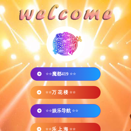
⭐⭐
魔都419
⭐⭐
⭐⭐
万 花 楼
⭐⭐
⭐⭐
娱乐导航
⭐⭐
⭐⭐
乐 上 海
⭐⭐