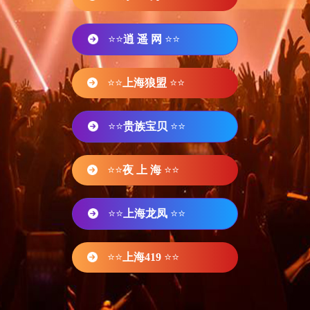
⭐⭐
逍 遥 网
⭐⭐
⭐⭐
上海狼盟
⭐⭐
⭐⭐
贵族宝贝
⭐⭐
⭐⭐
夜 上 海
⭐⭐
⭐⭐
上海龙凤
⭐⭐
⭐⭐
上海419
⭐⭐