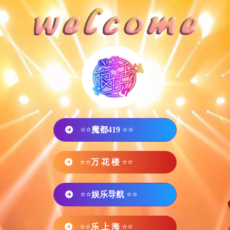
⭐⭐
魔都419
⭐⭐
⭐⭐
万 花 楼
⭐⭐
⭐⭐
娱乐导航
⭐⭐
⭐⭐
乐 上 海
⭐⭐