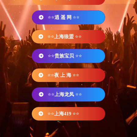
⭐⭐
逍 遥 网
⭐⭐
⭐⭐
上海狼盟
⭐⭐
⭐⭐
贵族宝贝
⭐⭐
⭐⭐
夜 上 海
⭐⭐
⭐⭐
上海龙凤
⭐⭐
⭐⭐
上海419
⭐⭐