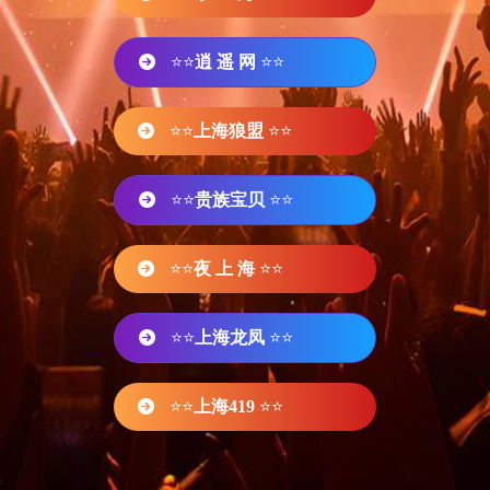
⭐⭐
逍 遥 网
⭐⭐
⭐⭐
上海狼盟
⭐⭐
⭐⭐
贵族宝贝
⭐⭐
⭐⭐
夜 上 海
⭐⭐
⭐⭐
上海龙凤
⭐⭐
⭐⭐
上海419
⭐⭐