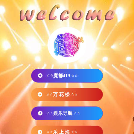
⭐⭐
魔都419
⭐⭐
⭐⭐
万 花 楼
⭐⭐
⭐⭐
娱乐导航
⭐⭐
⭐⭐
乐 上 海
⭐⭐