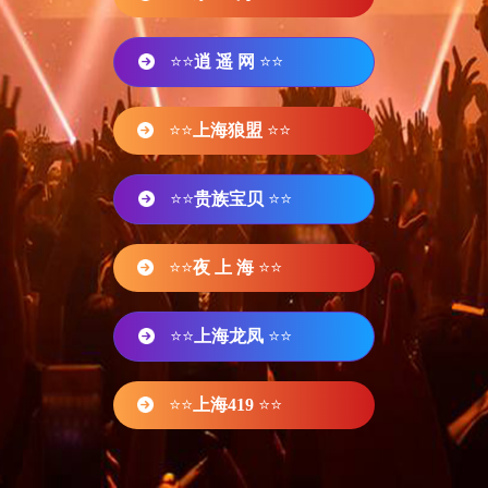
⭐⭐
逍 遥 网
⭐⭐
⭐⭐
上海狼盟
⭐⭐
⭐⭐
贵族宝贝
⭐⭐
⭐⭐
夜 上 海
⭐⭐
⭐⭐
上海龙凤
⭐⭐
⭐⭐
上海419
⭐⭐