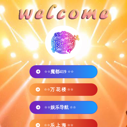
⭐⭐
魔都419
⭐⭐
⭐⭐
万 花 楼
⭐⭐
⭐⭐
娱乐导航
⭐⭐
⭐⭐
乐 上 海
⭐⭐