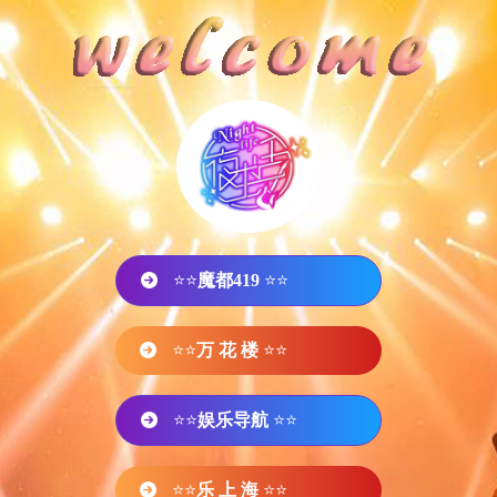
⭐⭐
魔都419
⭐⭐
⭐⭐
万 花 楼
⭐⭐
⭐⭐
娱乐导航
⭐⭐
⭐⭐
乐 上 海
⭐⭐