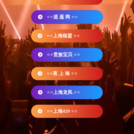
⭐⭐
逍 遥 网
⭐⭐
⭐⭐
上海狼盟
⭐⭐
⭐⭐
贵族宝贝
⭐⭐
⭐⭐
夜 上 海
⭐⭐
⭐⭐
上海龙凤
⭐⭐
⭐⭐
上海419
⭐⭐