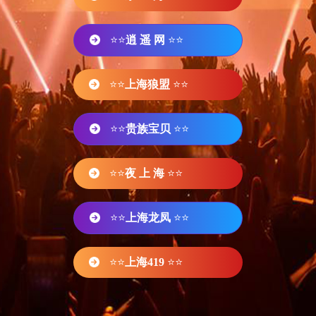
⭐⭐
逍 遥 网
⭐⭐
⭐⭐
上海狼盟
⭐⭐
⭐⭐
贵族宝贝
⭐⭐
⭐⭐
夜 上 海
⭐⭐
⭐⭐
上海龙凤
⭐⭐
⭐⭐
上海419
⭐⭐