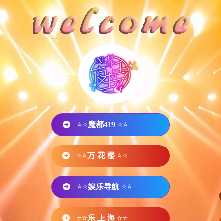
⭐⭐
魔都419
⭐⭐
⭐⭐
万 花 楼
⭐⭐
⭐⭐
娱乐导航
⭐⭐
⭐⭐
乐 上 海
⭐⭐