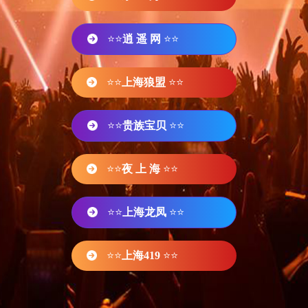
⭐⭐
逍 遥 网
⭐⭐
⭐⭐
上海狼盟
⭐⭐
⭐⭐
贵族宝贝
⭐⭐
⭐⭐
夜 上 海
⭐⭐
⭐⭐
上海龙凤
⭐⭐
⭐⭐
上海419
⭐⭐