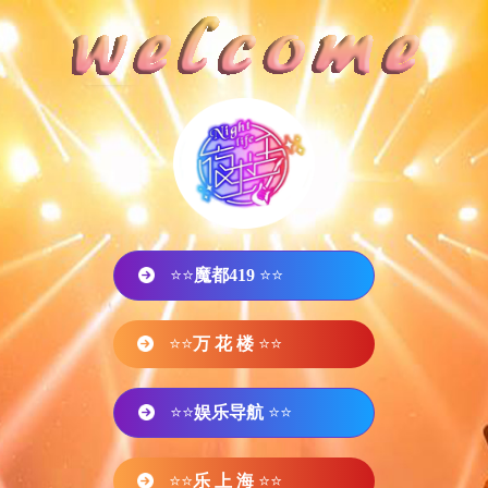
⭐⭐
魔都419
⭐⭐
⭐⭐
万 花 楼
⭐⭐
⭐⭐
娱乐导航
⭐⭐
⭐⭐
乐 上 海
⭐⭐