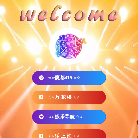
⭐⭐
魔都419
⭐⭐
⭐⭐
万 花 楼
⭐⭐
⭐⭐
娱乐导航
⭐⭐
⭐⭐
乐 上 海
⭐⭐