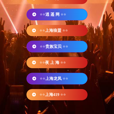
⭐⭐
逍 遥 网
⭐⭐
⭐⭐
上海狼盟
⭐⭐
⭐⭐
贵族宝贝
⭐⭐
⭐⭐
夜 上 海
⭐⭐
⭐⭐
上海龙凤
⭐⭐
⭐⭐
上海419
⭐⭐