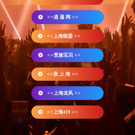
⭐⭐
逍 遥 网
⭐⭐
⭐⭐
上海狼盟
⭐⭐
⭐⭐
贵族宝贝
⭐⭐
⭐⭐
夜 上 海
⭐⭐
⭐⭐
上海龙凤
⭐⭐
⭐⭐
上海419
⭐⭐