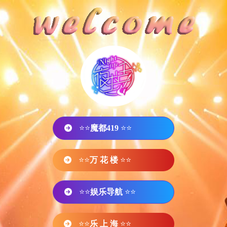
⭐⭐
魔都419
⭐⭐
⭐⭐
万 花 楼
⭐⭐
⭐⭐
娱乐导航
⭐⭐
⭐⭐
乐 上 海
⭐⭐