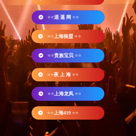
⭐⭐
逍 遥 网
⭐⭐
⭐⭐
上海狼盟
⭐⭐
⭐⭐
贵族宝贝
⭐⭐
⭐⭐
夜 上 海
⭐⭐
⭐⭐
上海龙凤
⭐⭐
⭐⭐
上海419
⭐⭐