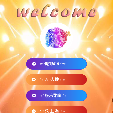
⭐⭐
魔都419
⭐⭐
⭐⭐
万 花 楼
⭐⭐
⭐⭐
娱乐导航
⭐⭐
⭐⭐
乐 上 海
⭐⭐