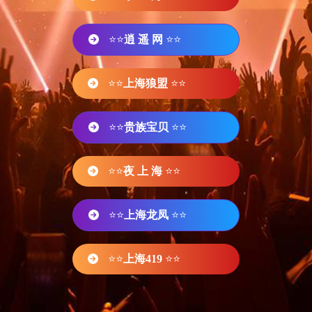
⭐⭐
逍 遥 网
⭐⭐
⭐⭐
上海狼盟
⭐⭐
⭐⭐
贵族宝贝
⭐⭐
⭐⭐
夜 上 海
⭐⭐
⭐⭐
上海龙凤
⭐⭐
⭐⭐
上海419
⭐⭐