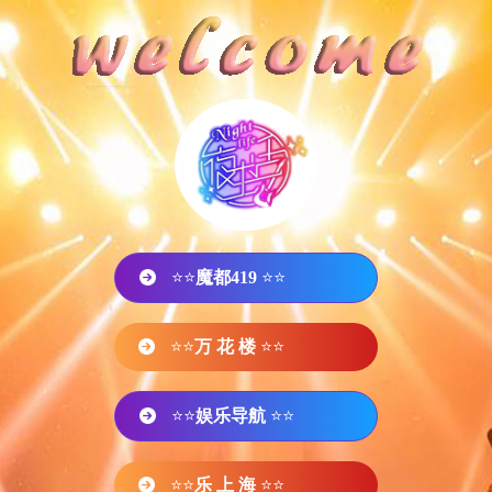
⭐⭐
魔都419
⭐⭐
⭐⭐
万 花 楼
⭐⭐
⭐⭐
娱乐导航
⭐⭐
⭐⭐
乐 上 海
⭐⭐