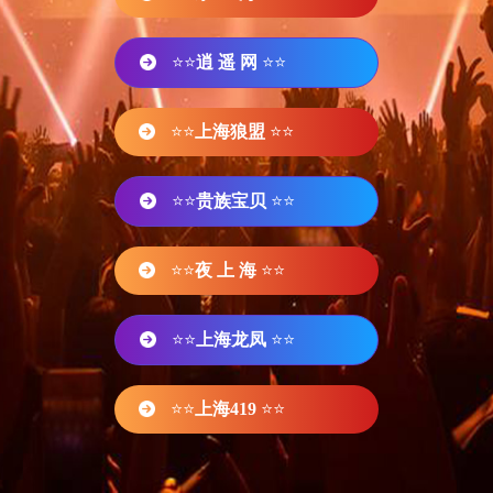
⭐⭐
逍 遥 网
⭐⭐
⭐⭐
上海狼盟
⭐⭐
⭐⭐
贵族宝贝
⭐⭐
⭐⭐
夜 上 海
⭐⭐
⭐⭐
上海龙凤
⭐⭐
⭐⭐
上海419
⭐⭐