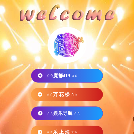
⭐⭐
魔都419
⭐⭐
⭐⭐
万 花 楼
⭐⭐
⭐⭐
娱乐导航
⭐⭐
⭐⭐
乐 上 海
⭐⭐