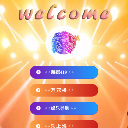
⭐⭐
魔都419
⭐⭐
⭐⭐
万 花 楼
⭐⭐
⭐⭐
娱乐导航
⭐⭐
⭐⭐
乐 上 海
⭐⭐