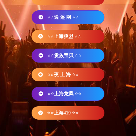
⭐⭐
逍 遥 网
⭐⭐
⭐⭐
上海狼盟
⭐⭐
⭐⭐
贵族宝贝
⭐⭐
⭐⭐
夜 上 海
⭐⭐
⭐⭐
上海龙凤
⭐⭐
⭐⭐
上海419
⭐⭐