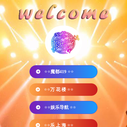
⭐⭐
魔都419
⭐⭐
⭐⭐
万 花 楼
⭐⭐
⭐⭐
娱乐导航
⭐⭐
⭐⭐
乐 上 海
⭐⭐