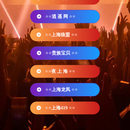
⭐⭐
逍 遥 网
⭐⭐
⭐⭐
上海狼盟
⭐⭐
⭐⭐
贵族宝贝
⭐⭐
⭐⭐
夜 上 海
⭐⭐
⭐⭐
上海龙凤
⭐⭐
⭐⭐
上海419
⭐⭐