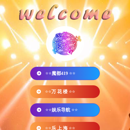
⭐⭐
魔都419
⭐⭐
⭐⭐
万 花 楼
⭐⭐
⭐⭐
娱乐导航
⭐⭐
⭐⭐
乐 上 海
⭐⭐