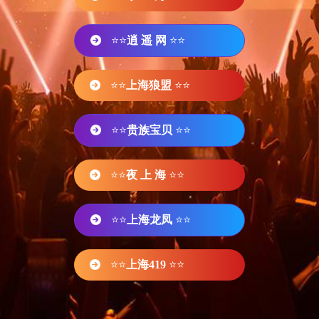
⭐⭐
逍 遥 网
⭐⭐
⭐⭐
上海狼盟
⭐⭐
⭐⭐
贵族宝贝
⭐⭐
⭐⭐
夜 上 海
⭐⭐
⭐⭐
上海龙凤
⭐⭐
⭐⭐
上海419
⭐⭐