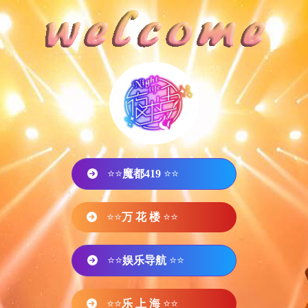
⭐⭐
魔都419
⭐⭐
⭐⭐
万 花 楼
⭐⭐
⭐⭐
娱乐导航
⭐⭐
⭐⭐
乐 上 海
⭐⭐