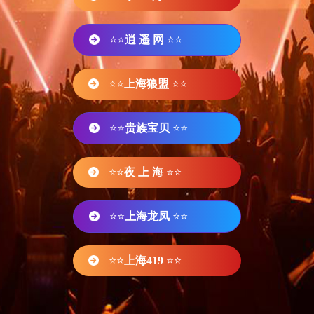
⭐⭐
逍 遥 网
⭐⭐
⭐⭐
上海狼盟
⭐⭐
⭐⭐
贵族宝贝
⭐⭐
⭐⭐
夜 上 海
⭐⭐
⭐⭐
上海龙凤
⭐⭐
⭐⭐
上海419
⭐⭐