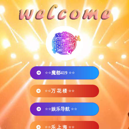
⭐⭐
魔都419
⭐⭐
⭐⭐
万 花 楼
⭐⭐
⭐⭐
娱乐导航
⭐⭐
⭐⭐
乐 上 海
⭐⭐