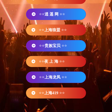
⭐⭐
逍 遥 网
⭐⭐
⭐⭐
上海狼盟
⭐⭐
⭐⭐
贵族宝贝
⭐⭐
⭐⭐
夜 上 海
⭐⭐
⭐⭐
上海龙凤
⭐⭐
⭐⭐
上海419
⭐⭐