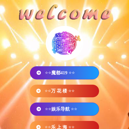
⭐⭐
魔都419
⭐⭐
⭐⭐
万 花 楼
⭐⭐
⭐⭐
娱乐导航
⭐⭐
⭐⭐
乐 上 海
⭐⭐