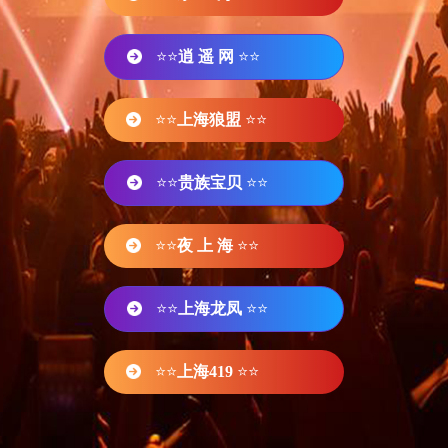
⭐⭐
逍 遥 网
⭐⭐
⭐⭐
上海狼盟
⭐⭐
⭐⭐
贵族宝贝
⭐⭐
⭐⭐
夜 上 海
⭐⭐
⭐⭐
上海龙凤
⭐⭐
⭐⭐
上海419
⭐⭐