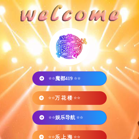
⭐⭐
魔都419
⭐⭐
⭐⭐
万 花 楼
⭐⭐
⭐⭐
娱乐导航
⭐⭐
⭐⭐
乐 上 海
⭐⭐