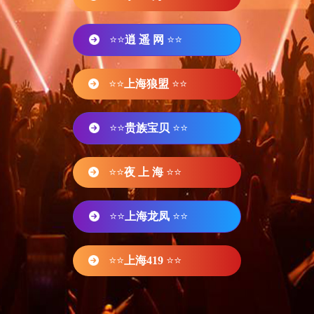
⭐⭐
逍 遥 网
⭐⭐
⭐⭐
上海狼盟
⭐⭐
⭐⭐
贵族宝贝
⭐⭐
⭐⭐
夜 上 海
⭐⭐
⭐⭐
上海龙凤
⭐⭐
⭐⭐
上海419
⭐⭐