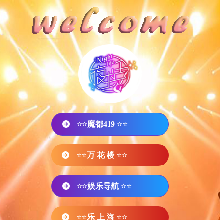
⭐⭐
魔都419
⭐⭐
⭐⭐
万 花 楼
⭐⭐
⭐⭐
娱乐导航
⭐⭐
⭐⭐
乐 上 海
⭐⭐