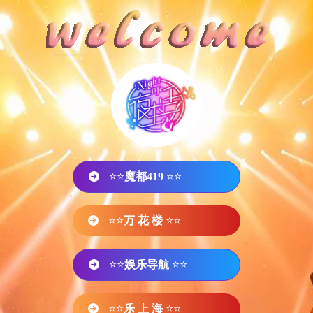
⭐⭐
魔都419
⭐⭐
⭐⭐
万 花 楼
⭐⭐
⭐⭐
娱乐导航
⭐⭐
⭐⭐
乐 上 海
⭐⭐