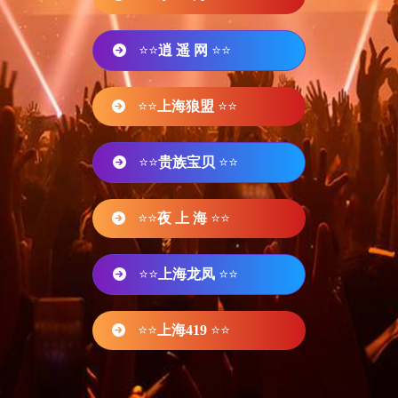
⭐⭐
逍 遥 网
⭐⭐
⭐⭐
上海狼盟
⭐⭐
⭐⭐
贵族宝贝
⭐⭐
⭐⭐
夜 上 海
⭐⭐
⭐⭐
上海龙凤
⭐⭐
⭐⭐
上海419
⭐⭐