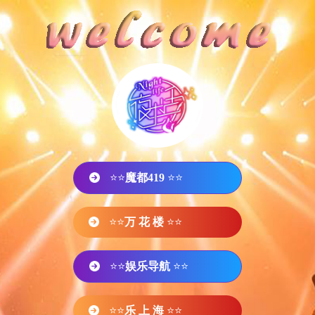
⭐⭐
魔都419
⭐⭐
⭐⭐
万 花 楼
⭐⭐
⭐⭐
娱乐导航
⭐⭐
⭐⭐
乐 上 海
⭐⭐