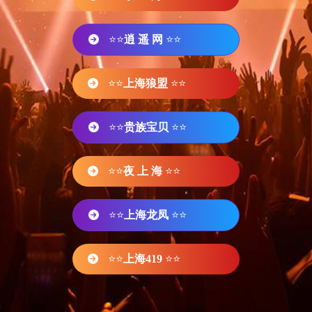
⭐⭐
逍 遥 网
⭐⭐
⭐⭐
上海狼盟
⭐⭐
⭐⭐
贵族宝贝
⭐⭐
⭐⭐
夜 上 海
⭐⭐
⭐⭐
上海龙凤
⭐⭐
⭐⭐
上海419
⭐⭐