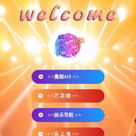
⭐⭐
魔都419
⭐⭐
⭐⭐
万 花 楼
⭐⭐
⭐⭐
娱乐导航
⭐⭐
⭐⭐
乐 上 海
⭐⭐