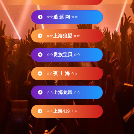
⭐⭐
逍 遥 网
⭐⭐
⭐⭐
上海狼盟
⭐⭐
⭐⭐
贵族宝贝
⭐⭐
⭐⭐
夜 上 海
⭐⭐
⭐⭐
上海龙凤
⭐⭐
⭐⭐
上海419
⭐⭐