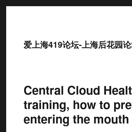
爱上海419论坛-上海后花园论
Central Cloud Heal
training, how to p
entering the mout