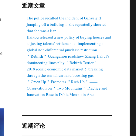
近期文章
The police recalled the incident of Gansu girl
h
jumping off a building： she repeatedly shouted
that she was a liar.
Haikou released a new policy of buying houses and
adjusting talents’ settlement： implementing a
global non-differential purchase restriction.
he
＂Rebirth＂ Guangzhou roadshow, Zhang Jiahui’s
domineering lines play ＂Rebirth Terrier＂
2019 iconic economic data market： breaking
through the warm heart and boosting gas
c
＂Green Up＂ Promotes ＂Rich Up＂ ——
Observation on ＂Two Mountains＂ Practice and
Innovation Base in Dabie Mountain Area
近期评论