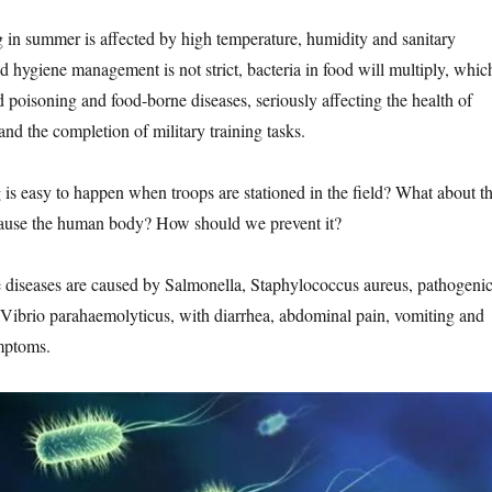
ng in summer is affected by high temperature, humidity and sanitary
d hygiene management is not strict, bacteria in food will multiply, whic
d poisoning and food-borne diseases, seriously affecting the health of
 and the completion of military training tasks.
is easy to happen when troops are stationed in the field? What about t
ause the human body? How should we prevent it?
iseases are caused by Salmonella, Staphylococcus aureus, pathogeni
 Vibrio parahaemolyticus, with diarrhea, abdominal pain, vomiting and
ymptoms.