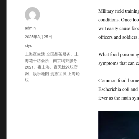
Military field traini
conditions. Once foo
作
admin
will easily cause foo
者
发
2025年3月25日
officers and soldiers
布
分
xiyu
于
类
标
上海夜生活 全国品茶服务
、
上
What food poisoning 
签
海花千坊会所
、
南京喝茶服务
symptoms that can c
2021
、
夜上海
、
夜无忧论坛官
网
、
娱乐地图 贵族宝贝 上海论
坛
Common food-borne d
Escherichia coli and
fever as the main s