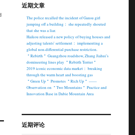
近期文章
d
The police recalled the incident of Gansu girl
jumping off a building： she repeatedly shouted
that she was a liar.
Haikou released a new policy of buying houses and
adjusting talents’ settlement： implementing a
global non-differential purchase restriction.
＂Rebirth＂ Guangzhou roadshow, Zhang Jiahui’s
domineering lines play ＂Rebirth Terrier＂
2019 iconic economic data market： breaking
through the warm heart and boosting gas
＂Green Up＂ Promotes ＂Rich Up＂ ——
Observation on ＂Two Mountains＂ Practice and
Innovation Base in Dabie Mountain Area
近期评论