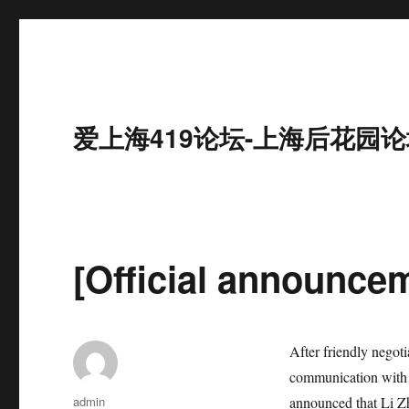
爱上海419论坛-上海后花园论
[Official announce
After friendly negot
communication with 
作
admin
announced that Li Zh