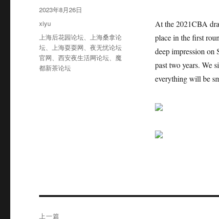
者
发
2023年8月26日
布
分
xiyu
At the 2021CBA draft
于
类
标
上海后花园论坛
、
上海桑拿论
place in the first ro
签
坛
、
上海耍耍网
、
夜无忧论坛
deep impression on S
官网
、
西安夜生活网论坛
、
魔
past two years. We s
都新茶论坛
everything will be sm
文
上一篇