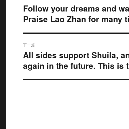
章
Follow your dreams and wa
上
篇
导
Praise Lao Zhan for many ti
文
航
章：
下一篇
All sides support Shuila, an
下
篇
again in the future. This is
文
章：