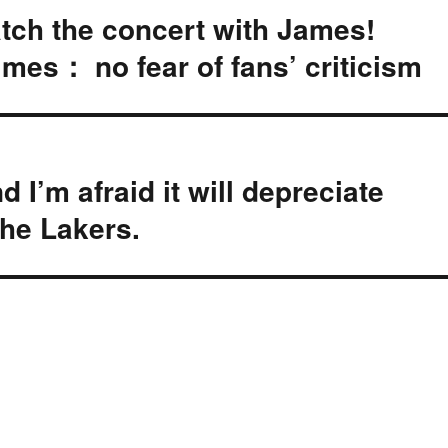
tch the concert with James!
mes： no fear of fans’ criticism
d I’m afraid it will depreciate
 the Lakers.