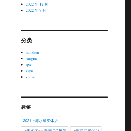
2022 年 12 月
2022 年 7 月
分类
hanzhen
sangna
spa
xiyu
zudao
标签
2021上海水磨实体店
上海各区gm资源汇总推荐
上海后花园2021