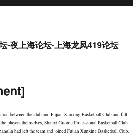
坛-夜上海论坛-上海龙凤419论坛
ment]
iation between the club and Fujian Xunxing Basketball Club and full
the players themselves, Shanxi Guotou Professional Basketball Club
anglin had left the team and joined Fujian Xunxing Basketball Club.