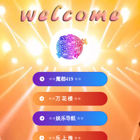
⭐⭐
魔都419
⭐⭐
⭐⭐
万 花 楼
⭐⭐
⭐⭐
娱乐导航
⭐⭐
⭐⭐
乐 上 海
⭐⭐