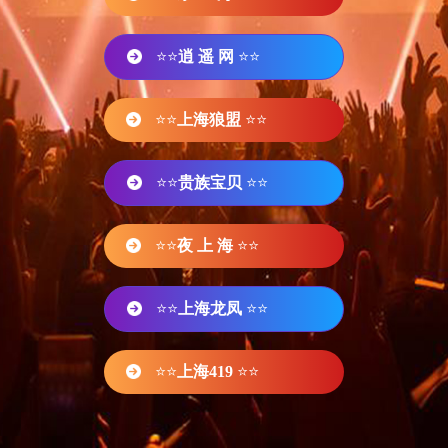
⭐⭐
逍 遥 网
⭐⭐
⭐⭐
上海狼盟
⭐⭐
⭐⭐
贵族宝贝
⭐⭐
⭐⭐
夜 上 海
⭐⭐
⭐⭐
上海龙凤
⭐⭐
⭐⭐
上海419
⭐⭐