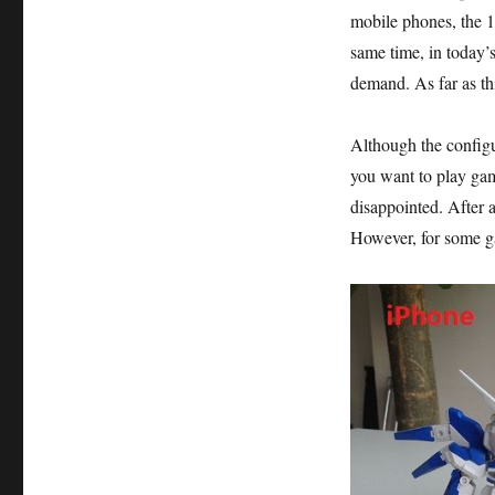
mobile phones, the 
same time, in today’
demand. As far as th
Although the configu
you want to play gam
disappointed. After 
However, for some game