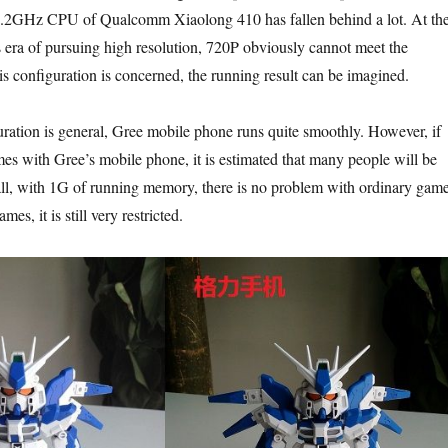
1.2GHz CPU of Qualcomm Xiaolong 410 has fallen behind a lot. At th
s era of pursuing high resolution, 720P obviously cannot meet the
is configuration is concerned, the running result can be imagined.
ration is general, Gree mobile phone runs quite smoothly. However, if
es with Gree’s mobile phone, it is estimated that many people will be
all, with 1G of running memory, there is no problem with ordinary game
s, it is still very restricted.