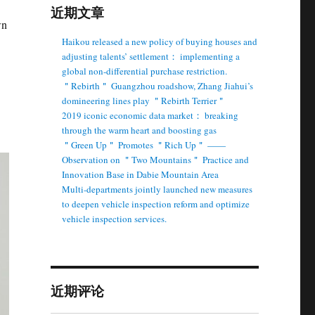
近期文章
wn
Haikou released a new policy of buying houses and
adjusting talents’ settlement： implementing a
global non-differential purchase restriction.
＂Rebirth＂ Guangzhou roadshow, Zhang Jiahui’s
domineering lines play ＂Rebirth Terrier＂
2019 iconic economic data market： breaking
through the warm heart and boosting gas
＂Green Up＂ Promotes ＂Rich Up＂ ——
Observation on ＂Two Mountains＂ Practice and
Innovation Base in Dabie Mountain Area
Multi-departments jointly launched new measures
to deepen vehicle inspection reform and optimize
vehicle inspection services.
近期评论