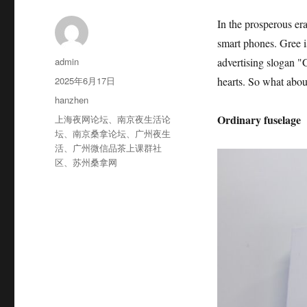
In the prosperous er
smart phones. Gree is
作
admin
advertising slogan "
者
发
2025年6月17日
hearts. So what abou
布
分
hanzhen
于
类
标
Ordinary fuselage
上海夜网论坛
、
南京夜生活论
签
坛
、
南京桑拿论坛
、
广州夜生
活
、
广州微信品茶上课群社
区
、
苏州桑拿网