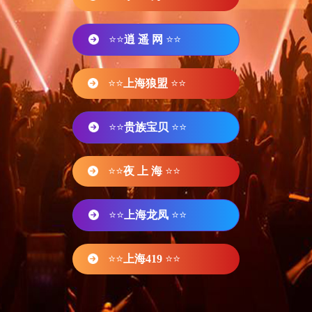
⭐⭐
逍 遥 网
⭐⭐
⭐⭐
上海狼盟
⭐⭐
⭐⭐
贵族宝贝
⭐⭐
⭐⭐
夜 上 海
⭐⭐
⭐⭐
上海龙凤
⭐⭐
⭐⭐
上海419
⭐⭐