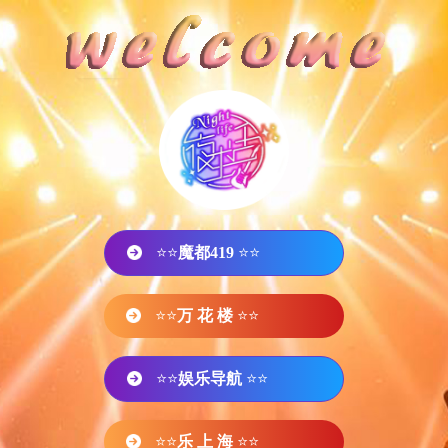
⭐⭐
魔都419
⭐⭐
⭐⭐
万 花 楼
⭐⭐
⭐⭐
娱乐导航
⭐⭐
⭐⭐
乐 上 海
⭐⭐