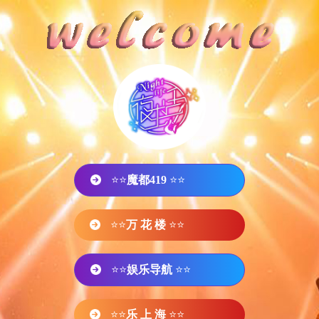
⭐⭐
魔都419
⭐⭐
⭐⭐
万 花 楼
⭐⭐
⭐⭐
娱乐导航
⭐⭐
⭐⭐
乐 上 海
⭐⭐