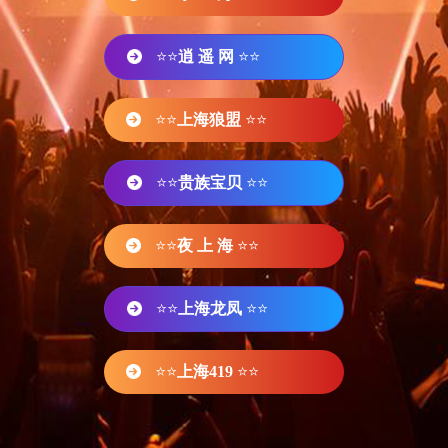
⭐⭐
逍 遥 网
⭐⭐
⭐⭐
上海狼盟
⭐⭐
⭐⭐
贵族宝贝
⭐⭐
⭐⭐
夜 上 海
⭐⭐
⭐⭐
上海龙凤
⭐⭐
⭐⭐
上海419
⭐⭐