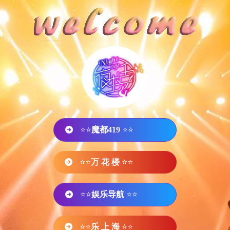
⭐⭐
魔都419
⭐⭐
⭐⭐
万 花 楼
⭐⭐
⭐⭐
娱乐导航
⭐⭐
⭐⭐
乐 上 海
⭐⭐