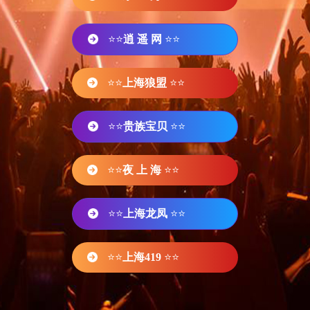
⭐⭐
逍 遥 网
⭐⭐
⭐⭐
上海狼盟
⭐⭐
⭐⭐
贵族宝贝
⭐⭐
⭐⭐
夜 上 海
⭐⭐
⭐⭐
上海龙凤
⭐⭐
⭐⭐
上海419
⭐⭐