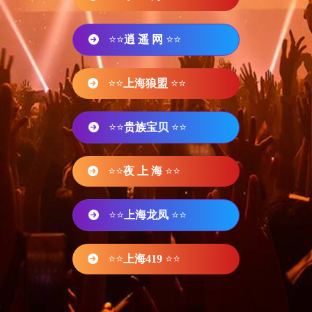
⭐⭐
逍 遥 网
⭐⭐
⭐⭐
上海狼盟
⭐⭐
⭐⭐
贵族宝贝
⭐⭐
⭐⭐
夜 上 海
⭐⭐
⭐⭐
上海龙凤
⭐⭐
⭐⭐
上海419
⭐⭐