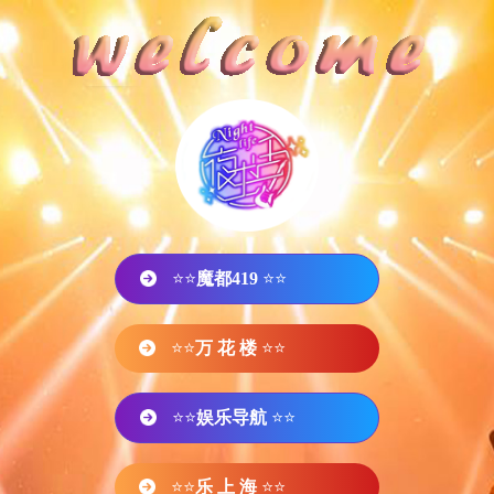
⭐⭐
魔都419
⭐⭐
⭐⭐
万 花 楼
⭐⭐
⭐⭐
娱乐导航
⭐⭐
⭐⭐
乐 上 海
⭐⭐