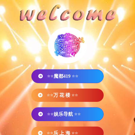
⭐⭐
魔都419
⭐⭐
⭐⭐
万 花 楼
⭐⭐
⭐⭐
娱乐导航
⭐⭐
⭐⭐
乐 上 海
⭐⭐