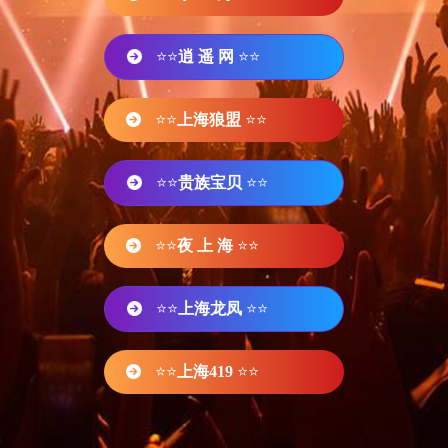
⭐⭐
逍 遥 网
⭐⭐
⭐⭐
上海狼盟
⭐⭐
⭐⭐
贵族宝贝
⭐⭐
⭐⭐
夜 上 海
⭐⭐
⭐⭐
上海龙凤
⭐⭐
⭐⭐
上海419
⭐⭐