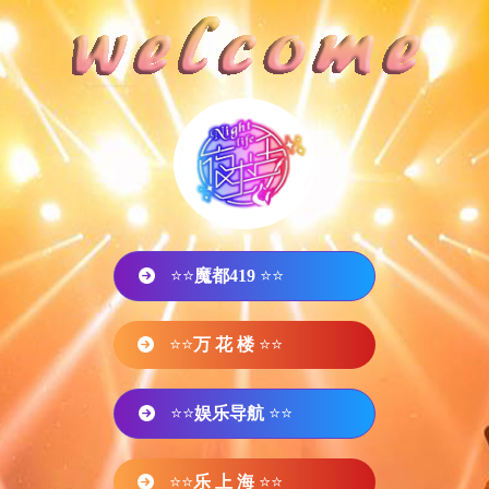
⭐⭐
魔都419
⭐⭐
⭐⭐
万 花 楼
⭐⭐
⭐⭐
娱乐导航
⭐⭐
⭐⭐
乐 上 海
⭐⭐