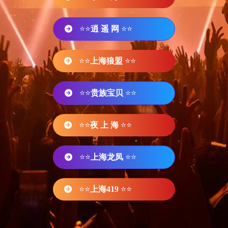
⭐⭐
逍 遥 网
⭐⭐
⭐⭐
上海狼盟
⭐⭐
⭐⭐
贵族宝贝
⭐⭐
⭐⭐
夜 上 海
⭐⭐
⭐⭐
上海龙凤
⭐⭐
⭐⭐
上海419
⭐⭐