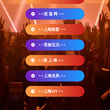
⭐⭐
逍 遥 网
⭐⭐
⭐⭐
上海狼盟
⭐⭐
⭐⭐
贵族宝贝
⭐⭐
⭐⭐
夜 上 海
⭐⭐
⭐⭐
上海龙凤
⭐⭐
⭐⭐
上海419
⭐⭐