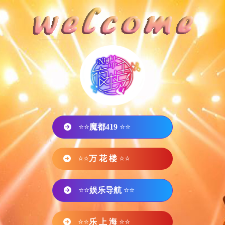
⭐⭐
魔都419
⭐⭐
⭐⭐
万 花 楼
⭐⭐
⭐⭐
娱乐导航
⭐⭐
⭐⭐
乐 上 海
⭐⭐