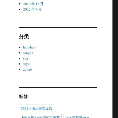
2022 年 12 月
2022 年 7 月
分类
hanzhen
sangna
spa
xiyu
zudao
标签
2021上海水磨实体店
上海各区gm资源汇总推荐
上海后花园2021