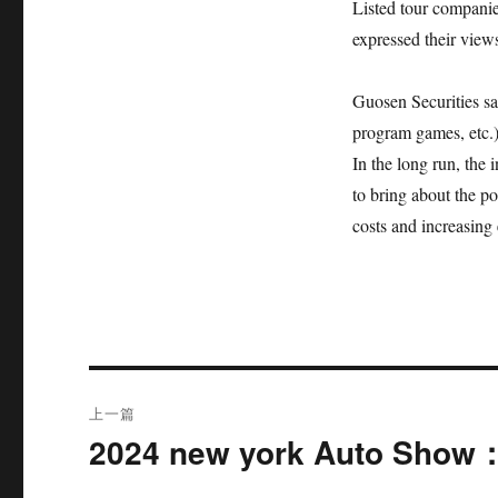
Listed tour compani
expressed their view
Guosen Securities sai
program games, etc.),
In the long run, th
to bring about the p
costs and increasing
文
上一篇
章
2024 new york Auto Show：
上
篇
导