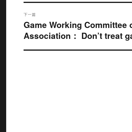
文
航
章：
下一篇
Game Working Committee of
下
篇
Association： Don’t treat 
文
章：