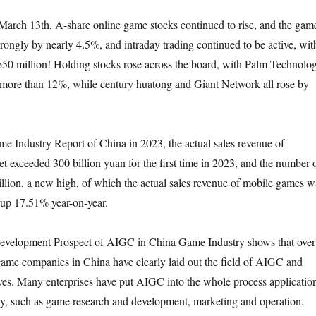
March 13th, A-share online game stocks continued to rise, and the gam
ongly by nearly 4.5%, and intraday trading continued to be active, wit
 650 million! Holding stocks rose across the board, with Palm Technolo
 more than 12%, while century huatong and Giant Network all rose by
e Industry Report of China in 2023, the actual sales revenue of
 exceeded 300 billion yuan for the first time in 2023, and the number 
llion, a new high, of which the actual sales revenue of mobile games w
 up 17.51% year-on-year.
evelopment Prospect of AIGC in China Game Industry shows that over
me companies in China have clearly laid out the field of AIGC and
es. Many enterprises have put AIGC into the whole process applicatio
ry, such as game research and development, marketing and operation.