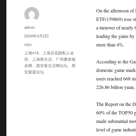
On the afternoon of 
ETF(159869) rose str
作
admin
a turnover of nearly
者
发
2024年4月2日
leading the gains by
布
分
xiyu
more than 4%.
于
类
标
上海419
、
上海后花园私人会
签
所
、
上海夜生活
、
广州桑拿狼
According to the Gam
友网
、
西安夜生活网论坛
、
西
domestic game market
安耍耍论坛
users reached 668 mi
226.86 billion yuan,
The Report on the D
60% of the TOP50 ga
made substantial mov
level of game indust