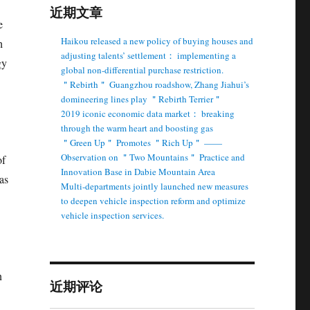
近期文章
e
Haikou released a new policy of buying houses and
h
adjusting talents’ settlement： implementing a
gy
global non-differential purchase restriction.
＂Rebirth＂ Guangzhou roadshow, Zhang Jiahui’s
domineering lines play ＂Rebirth Terrier＂
2019 iconic economic data market： breaking
through the warm heart and boosting gas
＂Green Up＂ Promotes ＂Rich Up＂ ——
Observation on ＂Two Mountains＂ Practice and
of
Innovation Base in Dabie Mountain Area
as
Multi-departments jointly launched new measures
to deepen vehicle inspection reform and optimize
vehicle inspection services.
n
近期评论