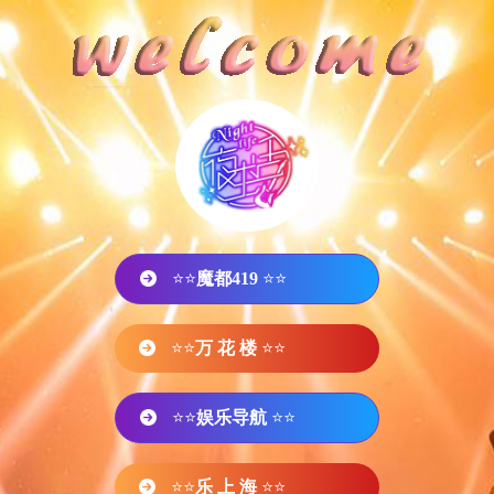
⭐⭐
魔都419
⭐⭐
⭐⭐
万 花 楼
⭐⭐
⭐⭐
娱乐导航
⭐⭐
⭐⭐
乐 上 海
⭐⭐