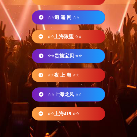
⭐⭐
逍 遥 网
⭐⭐
⭐⭐
上海狼盟
⭐⭐
⭐⭐
贵族宝贝
⭐⭐
⭐⭐
夜 上 海
⭐⭐
⭐⭐
上海龙凤
⭐⭐
⭐⭐
上海419
⭐⭐