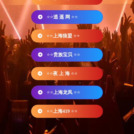
⭐⭐
逍 遥 网
⭐⭐
⭐⭐
上海狼盟
⭐⭐
⭐⭐
贵族宝贝
⭐⭐
⭐⭐
夜 上 海
⭐⭐
⭐⭐
上海龙凤
⭐⭐
⭐⭐
上海419
⭐⭐