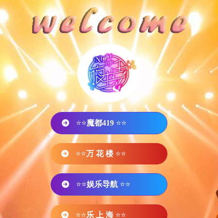
⭐⭐
魔都419
⭐⭐
⭐⭐
万 花 楼
⭐⭐
⭐⭐
娱乐导航
⭐⭐
⭐⭐
乐 上 海
⭐⭐